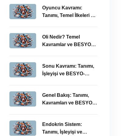
Oyuncu Kavramı:
Tanımı, Temel İlkeleri ve
BESYO ÖABT İlişkisi
Oli Nedir? Temel
Kavramlar ve BESYO
ÖABT Bağlamında
Önemi
Sonu Kavramı: Tanımı,
İşleyişi ve BESYO-
ÖABT Perspektifi
Genel Bakış: Tanımı,
Kavramları ve BESYO
ÖABT Bağlamında
İncelenmesi
Endokrin Sistem:
Tanımı, İşleyişi ve