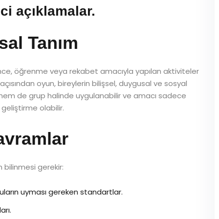
ici açıklamalar.
sal Tanım
ğlence, öğrenme veya rekabet amacıyla yapılan aktiviteler
i açısından oyun, bireylerin bilişsel, duygusal ve sosyal
l hem de grup halinde uygulanabilir ve amacı sadece
liştirme olabilir.
Kavramlar
 bilinmesi gerekir:
cuların uyması gereken standartlar.
arı.