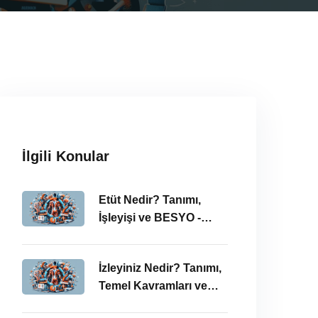
İlgili Konular
Etüt Nedir? Tanımı,
İşleyişi ve BESYO -
ÖABT Bağlamında
İncelenmesi
İzleyiniz Nedir? Tanımı,
Temel Kavramları ve
ÖABT’deki Önemi