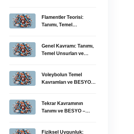
BESYO ÖABT İlişkisi
Flamentler Teorisi:
Tanımı, Temel
Kavramları ve BESYO –
ÖABT Bağlamında
Genel Kavramı: Tanımı,
Önemi
Temel Unsurları ve
BESYO-ÖABT
Bağlamındaki Önemi
Voleybolun Temel
Kavramları ve BESYO
ÖABT’deki Yeri
Tekrar Kavramının
Tanımı ve BESYO –
ÖABT Bağlamında
Önemi
Fiziksel Uygunluk: