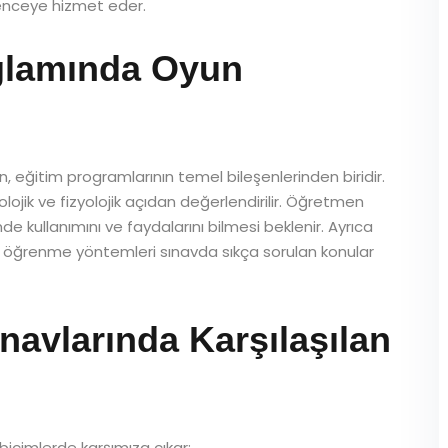
enceye hizmet eder.
lamında Oyun
 eğitim programlarının temel bileşenlerinden biridir.
ojik ve fizyolojik açıdan değerlendirilir. Öğretmen
imde kullanımını ve faydalarını bilmesi beklenir. Ayrıca
li öğrenme yöntemleri sınavda sıkça sorulan konular
navlarında Karşılaşılan
 biçimlerde karşımıza çıkar: