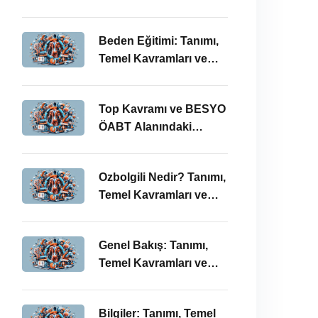
BESYO ÖABT’deki
Önemi
Beden Eğitimi: Tanımı,
Temel Kavramları ve
ÖABT’deki Yeri
Top Kavramı ve BESYO
ÖABT Alanındaki
Önemi
Ozbolgili Nedir? Tanımı,
Temel Kavramları ve
BESYO ÖABT’deki
Önemi
Genel Bakış: Tanımı,
Temel Kavramları ve
BESYO ÖABT İlişkisi
Bilgiler: Tanımı, Temel