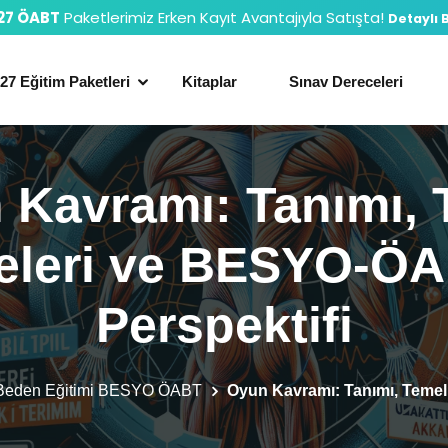
27 ÖABT
Paketlerimiz Erken Kayıt Avantajıyla Satışta!
Detaylı B
27 Eğitim Paketleri
Kitaplar
Sınav Dereceleri
 Kavramı: Tanımı, 
keleri ve BESYO-Ö
Perspektifi
Beden Eğitimi BESYO ÖABT
Oyun Kavramı: Tanımı, Temel