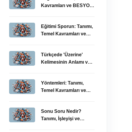
Kavramları ve BESYO
ÖABT Bağlamında
Önemi
Eğitimi Sporun: Tanımı,
Temel Kavramları ve
BESYO-ÖABT
Bağlamında
Türkçede 'Üzerine'
İncelenmesi
Kelimesinin Anlamı ve
Kullanımı: Temel
Kavramlar ve BESYO
Yöntemleri: Tanımı,
ÖABT İlişkisi
Temel Kavramları ve
BESYO ÖABT
Bağlamında İşleyişi
Sonu Soru Nedir?
Tanımı, İşleyişi ve
BESYO-ÖABT’deki