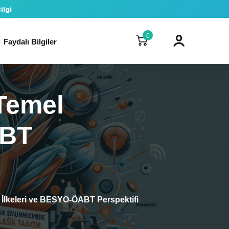
ilgi
0
Faydalı Bilgiler
Temel
ABT
 İlkeleri ve BESYO-ÖABT Perspektifi