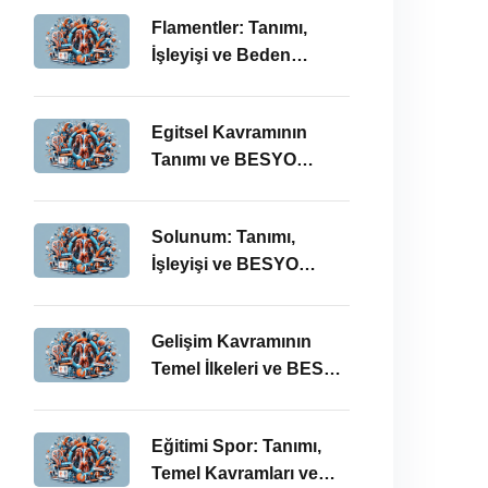
Önemi
Flamentler: Tanımı,
İşleyişi ve Beden
Eğitimi Öğretmenliği
Perspektifi
Egitsel Kavramının
Tanımı ve BESYO
ÖABT’deki Önemi
Solunum: Tanımı,
İşleyişi ve BESYO
ÖABT’deki Önemi
Gelişim Kavramının
Temel İlkeleri ve BESYO
ÖABT’deki Yeri
Eğitimi Spor: Tanımı,
Temel Kavramları ve