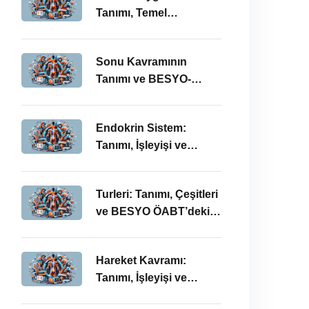
Tanımı, Temel
Kavramları ve BESYO-
ÖABT Bağlamında
Sonu Kavramının
Önemi
Tanımı ve BESYO-
ÖABT Alanındaki
Önemi
Endokrin Sistem:
Tanımı, İşleyişi ve
BESYO ÖABT’deki
Önemi
Turleri: Tanımı, Çeşitleri
ve BESYO ÖABT’deki
Önemi
Hareket Kavramı:
Tanımı, İşleyişi ve
BESYO-ÖABT