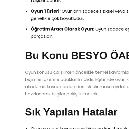
taşlarındandır.
Oyun Türleri:
Oyunların sadece fiziksel veya s
genellikle çok boyutludur.
Öğretim Aracı Olarak Oyun:
Oyun sadece eğl
parçasıdır.
Bu Konu BESYO ÖABT’
Oyun konusu çalışılırken öncelikle temel kavramlar n
biçimleri üzerine odaklanılmalıdır. Eğitimde oyun kull
akademik kaynaklardan destek alınması faydalı o
hazırlanarak bilgiler pekiştirilmelidir.
Sık Yapılan Hatalar
Oyun ve spor kavramlarını birbirine karıştırmak.