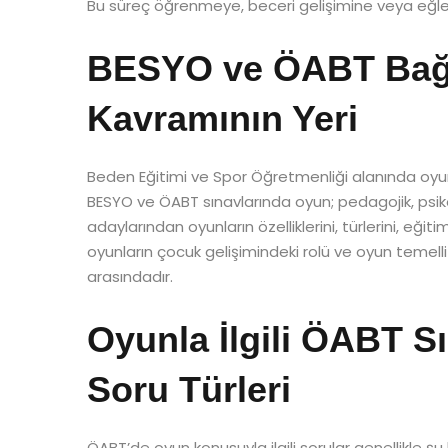
Bu süreç öğrenmeye, beceri gelişimine veya eğl
BESYO ve ÖABT Bağ
Kavramının Yeri
Beden Eğitimi ve Spor Öğretmenliği alanında oyun,
BESYO ve ÖABT sınavlarında oyun; pedagojik, psikol
adaylarından oyunların özelliklerini, türlerini, eğit
oyunların çocuk gelişimindeki rolü ve oyun temel
arasındadır.
Oyunla İlgili ÖABT Sı
Soru Türleri
ÖABT’de oyun konusuyla ilgili sorular genellikle şu