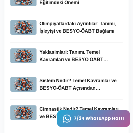
Eğitimdeki Önemi
Olimpiyatlardaki Ayrıntılar: Tanımı,
İşleyişi ve BESYO-ÖABT Bağlamı
Yaklasimlari: Tanımı, Temel
Kavramları ve BESYO ÖABT
Bağlamında Önemi
Sistem Nedir? Temel Kavramlar ve
BESYO-ÖABT Açısından
İncelenmesi
Cimnastik Nedir? Temel Kavramları
ve BESYO ÖABT'deki Yeri
7/24 WhatsApp Hattı