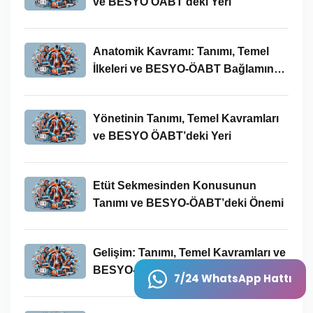
ve BESYO ÖABT’deki Yeri
Anatomik Kavramı: Tanımı, Temel
İlkeleri ve BESYO-ÖABT Bağlamında
Önemi
Yönetinin Tanımı, Temel Kavramları
ve BESYO ÖABT’deki Yeri
Etüt Sekmesinden Konusunun
Tanımı ve BESYO-ÖABT’deki Önemi
Gelişim: Tanımı, Temel Kavramları ve
BESYO-ÖABT Bağlamında
7/24 WhatsApp Hattı
İncelenmesi