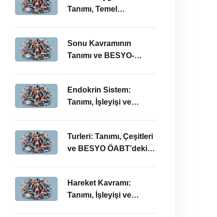
Tanımı, Temel
Kavramları ve BESYO-
ÖABT Bağlamında
Sonu Kavramının
Önemi
Tanımı ve BESYO-
ÖABT Alanındaki
Önemi
Endokrin Sistem:
Tanımı, İşleyişi ve
BESYO ÖABT’deki
Önemi
Turleri: Tanımı, Çeşitleri
ve BESYO ÖABT’deki
Önemi
Hareket Kavramı:
Tanımı, İşleyişi ve
BESYO-ÖABT