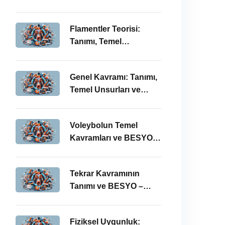
BESYO ÖABT İlişkisi
Flamentler Teorisi:
Tanımı, Temel
Kavramları ve BESYO –
ÖABT Bağlamında
Genel Kavramı: Tanımı,
Önemi
Temel Unsurları ve
BESYO-ÖABT
Bağlamındaki Önemi
Voleybolun Temel
Kavramları ve BESYO
ÖABT’deki Yeri
Tekrar Kavramının
Tanımı ve BESYO –
ÖABT Bağlamında
Önemi
Fiziksel Uygunluk: