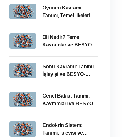
Oyuncu Kavramı:
Tanımı, Temel İlkeleri ve
BESYO ÖABT İlişkisi
Oli Nedir? Temel
Kavramlar ve BESYO
ÖABT Bağlamında
Önemi
Sonu Kavramı: Tanımı,
İşleyişi ve BESYO-
ÖABT Perspektifi
Genel Bakış: Tanımı,
Kavramları ve BESYO
ÖABT Bağlamında
İncelenmesi
Endokrin Sistem:
Tanımı, İşleyişi ve