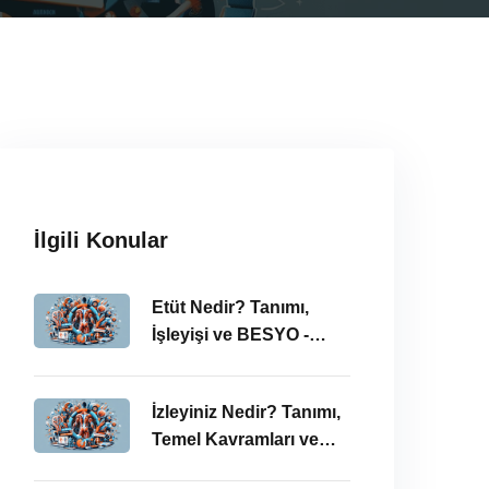
İlgili Konular
Etüt Nedir? Tanımı,
İşleyişi ve BESYO -
ÖABT Bağlamında
İncelenmesi
İzleyiniz Nedir? Tanımı,
Temel Kavramları ve
ÖABT’deki Önemi