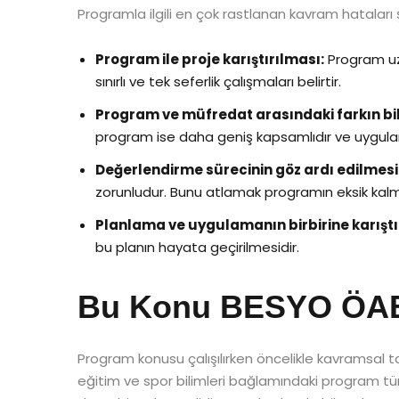
Programla ilgili en çok rastlanan kavram hataları ş
Program ile proje karıştırılması:
Program uzu
sınırlı ve tek seferlik çalışmaları belirtir.
Program ve müfredat arasındaki farkın bi
program ise daha geniş kapsamlıdır ve uygulama
Değerlendirme sürecinin göz ardı edilmesi
zorunludur. Bunu atlamak programın eksik kal
Planlama ve uygulamanın birbirine karıştı
bu planın hayata geçirilmesidir.
Bu Konu BESYO ÖABT’
Program konusu çalışılırken öncelikle kavramsal tan
eğitim ve spor bilimleri bağlamındaki program tü