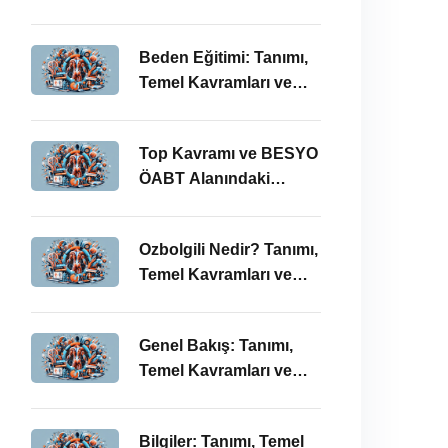
BESYO ÖABT’deki
Önemi
Beden Eğitimi: Tanımı,
Temel Kavramları ve
ÖABT’deki Yeri
Top Kavramı ve BESYO
ÖABT Alanındaki
Önemi
Ozbolgili Nedir? Tanımı,
Temel Kavramları ve
BESYO ÖABT’deki
Önemi
Genel Bakış: Tanımı,
Temel Kavramları ve
BESYO ÖABT İlişkisi
Bilgiler: Tanımı, Temel