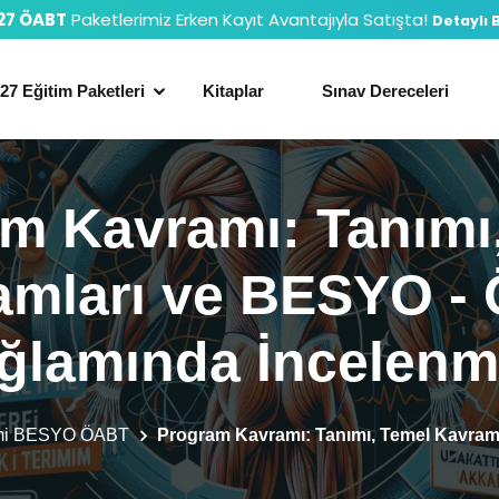
27 ÖABT
Paketlerimiz Erken Kayıt Avantajıyla Satışta!
Detaylı B
27 Eğitim Paketleri
Kitaplar
Sınav Dereceleri
m Kavramı: Tanımı
amları ve BESYO -
ğlamında İncelenm
imi BESYO ÖABT
Program Kavramı: Tanımı, Temel Kavram