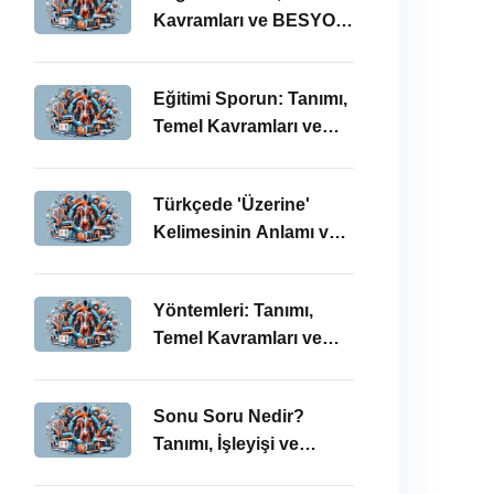
Kavramları ve BESYO
ÖABT Bağlamında
Önemi
Eğitimi Sporun: Tanımı,
Temel Kavramları ve
BESYO-ÖABT
Bağlamında
Türkçede 'Üzerine'
İncelenmesi
Kelimesinin Anlamı ve
Kullanımı: Temel
Kavramlar ve BESYO
Yöntemleri: Tanımı,
ÖABT İlişkisi
Temel Kavramları ve
BESYO ÖABT
Bağlamında İşleyişi
Sonu Soru Nedir?
Tanımı, İşleyişi ve
BESYO-ÖABT’deki