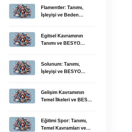
Önemi
Flamentler: Tanımı,
İşleyişi ve Beden
Eğitimi Öğretmenliği
Perspektifi
Egitsel Kavramının
Tanımı ve BESYO
ÖABT’deki Önemi
Solunum: Tanımı,
İşleyişi ve BESYO
ÖABT’deki Önemi
Gelişim Kavramının
Temel İlkeleri ve BESYO
ÖABT’deki Yeri
Eğitimi Spor: Tanımı,
Temel Kavramları ve