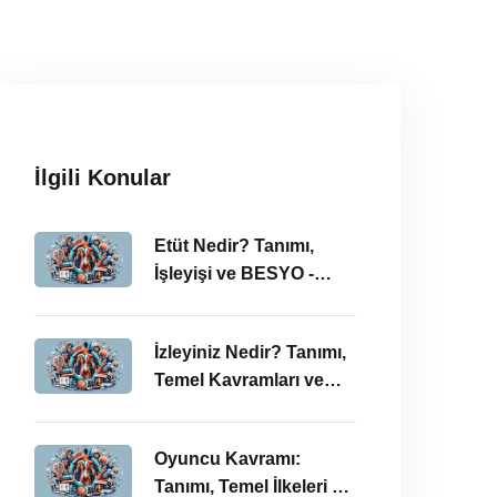
İlgili Konular
Etüt Nedir? Tanımı,
İşleyişi ve BESYO -
ÖABT Bağlamında
İncelenmesi
İzleyiniz Nedir? Tanımı,
Temel Kavramları ve
ÖABT’deki Önemi
Oyuncu Kavramı:
Tanımı, Temel İlkeleri ve