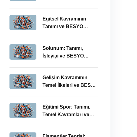
Eğitimi Öğretmenliği
Perspektifi
Egitsel Kavramının
Tanımı ve BESYO
ÖABT’deki Önemi
Solunum: Tanımı,
İşleyişi ve BESYO
ÖABT’deki Önemi
Gelişim Kavramının
Temel İlkeleri ve BESYO
ÖABT’deki Yeri
Eğitimi Spor: Tanımı,
Temel Kavramları ve
BESYO ÖABT İlişkisi
Flamentler Teorisi: