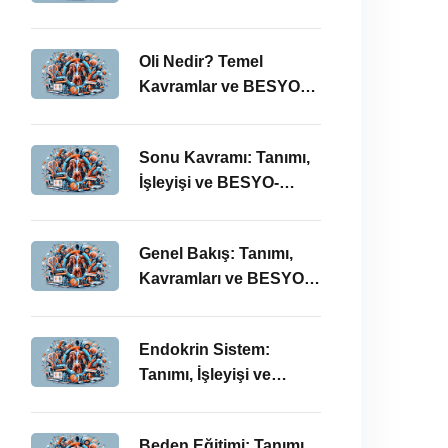
BESYO ÖABT İlişkisi
Oli Nedir? Temel
Kavramlar ve BESYO
ÖABT Bağlamında
Önemi
Sonu Kavramı: Tanımı,
İşleyişi ve BESYO-
ÖABT Perspektifi
Genel Bakış: Tanımı,
Kavramları ve BESYO
ÖABT Bağlamında
İncelenmesi
Endokrin Sistem:
Tanımı, İşleyişi ve
BESYO ÖABT’deki
Önemi
Beden Eğitimi: Tanımı,