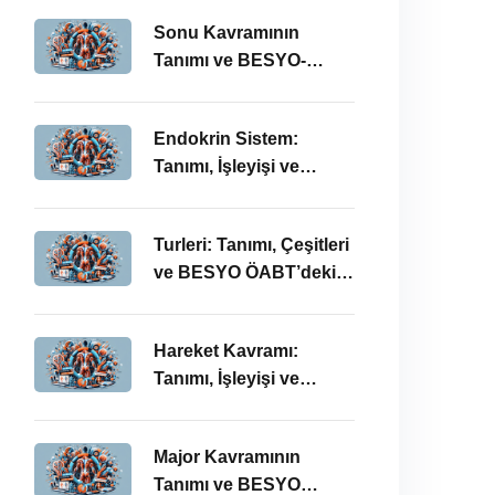
ÖABT Bağlamında
Sonu Kavramının
Önemi
Tanımı ve BESYO-
ÖABT Alanındaki
Önemi
Endokrin Sistem:
Tanımı, İşleyişi ve
BESYO ÖABT’deki
Önemi
Turleri: Tanımı, Çeşitleri
ve BESYO ÖABT’deki
Önemi
Hareket Kavramı:
Tanımı, İşleyişi ve
BESYO-ÖABT
Bağlamında Önemi
Major Kavramının
Tanımı ve BESYO