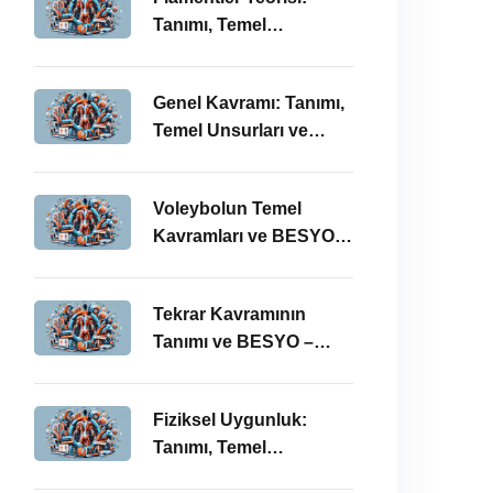
Tanımı, Temel
Kavramları ve BESYO –
ÖABT Bağlamında
Genel Kavramı: Tanımı,
Önemi
Temel Unsurları ve
BESYO-ÖABT
Bağlamındaki Önemi
Voleybolun Temel
Kavramları ve BESYO
ÖABT’deki Yeri
Tekrar Kavramının
Tanımı ve BESYO –
ÖABT Bağlamında
Önemi
Fiziksel Uygunluk:
Tanımı, Temel
Kavramları ve BESYO-