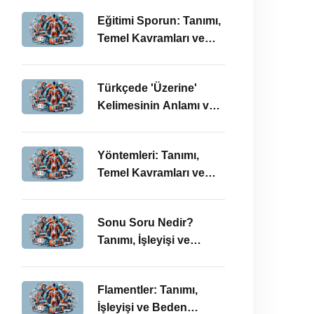
Önemi
Eğitimi Sporun: Tanımı,
Temel Kavramları ve
BESYO-ÖABT
Bağlamında
Türkçede 'Üzerine'
İncelenmesi
Kelimesinin Anlamı ve
Kullanımı: Temel
Kavramlar ve BESYO
Yöntemleri: Tanımı,
ÖABT İlişkisi
Temel Kavramları ve
BESYO ÖABT
Bağlamında İşleyişi
Sonu Soru Nedir?
Tanımı, İşleyişi ve
BESYO-ÖABT’deki
Önemi
Flamentler: Tanımı,
İşleyişi ve Beden