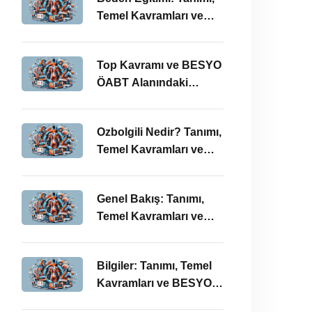
Temel Kavramları ve
ÖABT’deki Yeri
Top Kavramı ve BESYO
ÖABT Alanındaki
Önemi
Ozbolgili Nedir? Tanımı,
Temel Kavramları ve
BESYO ÖABT’deki
Önemi
Genel Bakış: Tanımı,
Temel Kavramları ve
BESYO ÖABT İlişkisi
Bilgiler: Tanımı, Temel
Kavramları ve BESYO
ÖABT Bağlamında