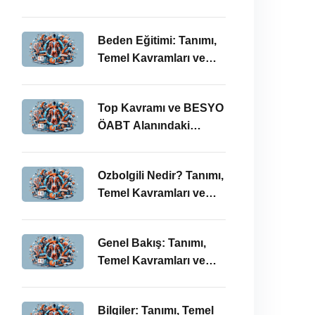
BESYO ÖABT’deki
Önemi
Beden Eğitimi: Tanımı,
Temel Kavramları ve
ÖABT’deki Yeri
Top Kavramı ve BESYO
ÖABT Alanındaki
Önemi
Ozbolgili Nedir? Tanımı,
Temel Kavramları ve
BESYO ÖABT’deki
Önemi
Genel Bakış: Tanımı,
Temel Kavramları ve
BESYO ÖABT İlişkisi
Bilgiler: Tanımı, Temel