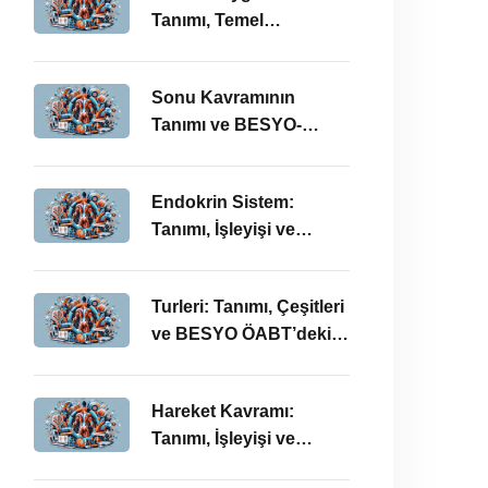
Tanımı, Temel
Kavramları ve BESYO-
ÖABT Bağlamında
Sonu Kavramının
Önemi
Tanımı ve BESYO-
ÖABT Alanındaki
Önemi
Endokrin Sistem:
Tanımı, İşleyişi ve
BESYO ÖABT’deki
Önemi
Turleri: Tanımı, Çeşitleri
ve BESYO ÖABT’deki
Önemi
Hareket Kavramı:
Tanımı, İşleyişi ve
BESYO-ÖABT