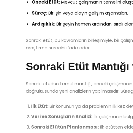
Önceki Etüt:
Mevcut çalışmanın temelini oluşt
Süreç:
Bir işin veya olayın gelişim aşamaları.
Ardışıklık:
Bir şeyin hemen ardından, sıralı ola
Sonraki etüt, bu kavramların birleşimiyle, bir çal
araştırma sürecini ifade eder.
Sonraki Etüt Mantığı 
Sonraki etüdün temel mantığı, önceki çalışmanın 
doğrultusunda yeni analizlerin yapılmasıdır. Süreç 
İlk Etüt:
Bir konunun ya da problemin ilk kez det
Veri ve Sonuçların Analizi:
İlk çalışmanın bulg
Sonraki Etütün Planlanması:
İlk etütten elde