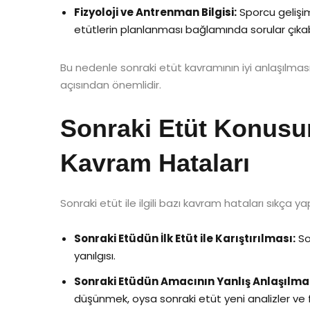
Fizyoloji ve Antrenman Bilgisi:
Sporcu gelişim
etütlerin planlanması bağlamında sorular çıkabi
Bu nedenle sonraki etüt kavramının iyi anlaşılmas
açısından önemlidir.
Sonraki Etüt Konusun
Kavram Hataları
Sonraki etüt ile ilgili bazı kavram hataları sıkça ya
Sonraki Etüdün İlk Etüt ile Karıştırılması:
So
yanılgısı.
Sonraki Etüdün Amacının Yanlış Anlaşılma
düşünmek, oysa sonraki etüt yeni analizler ve fark