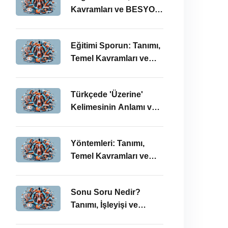
Kavramları ve BESYO
ÖABT Bağlamında
Önemi
Eğitimi Sporun: Tanımı,
Temel Kavramları ve
BESYO-ÖABT
Bağlamında
Türkçede 'Üzerine'
İncelenmesi
Kelimesinin Anlamı ve
Kullanımı: Temel
Kavramlar ve BESYO
Yöntemleri: Tanımı,
ÖABT İlişkisi
Temel Kavramları ve
BESYO ÖABT
Bağlamında İşleyişi
Sonu Soru Nedir?
Tanımı, İşleyişi ve
BESYO-ÖABT’deki