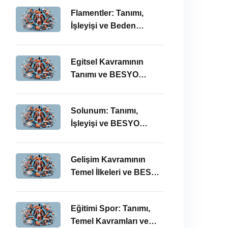
Önemi
Flamentler: Tanımı,
İşleyişi ve Beden
Eğitimi Öğretmenliği
Perspektifi
Egitsel Kavramının
Tanımı ve BESYO
ÖABT’deki Önemi
Solunum: Tanımı,
İşleyişi ve BESYO
ÖABT’deki Önemi
Gelişim Kavramının
Temel İlkeleri ve BESYO
ÖABT’deki Yeri
Eğitimi Spor: Tanımı,
Temel Kavramları ve