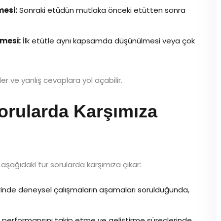
mesi:
Sonraki etüdün mutlaka önceki etütten sonra
nmesi:
İlk etütle aynı kapsamda düşünülmesi veya çok
r ve yanlış cevaplara yol açabilir.
orularda Karşımıza
şağıdaki tür sorularda karşımıza çıkar:
rinde deneysel çalışmaların aşamaları sorulduğunda,
performansını takip etme ve geliştirme süreçlerinde