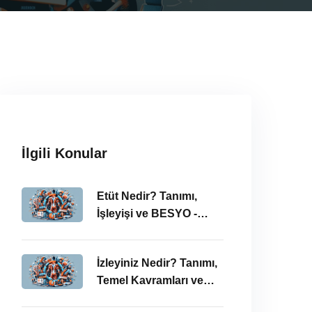
İlgili Konular
Etüt Nedir? Tanımı,
İşleyişi ve BESYO -
ÖABT Bağlamında
İncelenmesi
İzleyiniz Nedir? Tanımı,
Temel Kavramları ve
ÖABT’deki Önemi