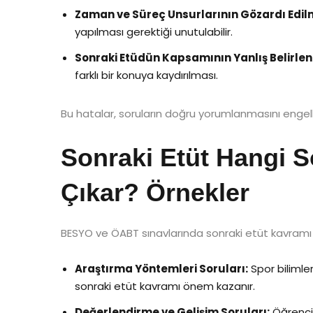
Zaman ve Süreç Unsurlarının Gözardı Edil
yapılması gerektiği unutulabilir.
Sonraki Etüdün Kapsamının Yanlış Belirle
farklı bir konuya kaydırılması.
Bu hatalar, soruların doğru yorumlanmasını engelle
Sonraki Etüt Hangi S
Çıkar? Örnekler
BESYO ve ÖABT sınavlarında sonraki etüt kavramı a
Araştırma Yöntemleri Soruları:
Spor bilimle
sonraki etüt kavramı önem kazanır.
Değerlendirme ve Gelişim Soruları:
Öğrenci 