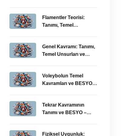
BESYO ÖABT İlişkisi
Flamentler Teorisi:
Tanımı, Temel
Kavramları ve BESYO –
ÖABT Bağlamında
Genel Kavramı: Tanımı,
Önemi
Temel Unsurları ve
BESYO-ÖABT
Bağlamındaki Önemi
Voleybolun Temel
Kavramları ve BESYO
ÖABT’deki Yeri
Tekrar Kavramının
Tanımı ve BESYO –
ÖABT Bağlamında
Önemi
Fiziksel Uygunluk: