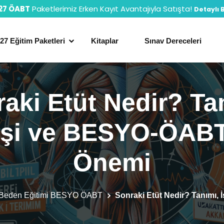
27 ÖABT
Paketlerimiz Erken Kayıt Avantajıyla Satışta!
Detaylı B
27 Eğitim Paketleri
Kitaplar
Sınav Dereceleri
aki Etüt Nedir? Ta
yişi ve BESYO-ÖABT
Önemi
Beden Eğitimi BESYO ÖABT
Sonraki Etüt Nedir? Tanımı,