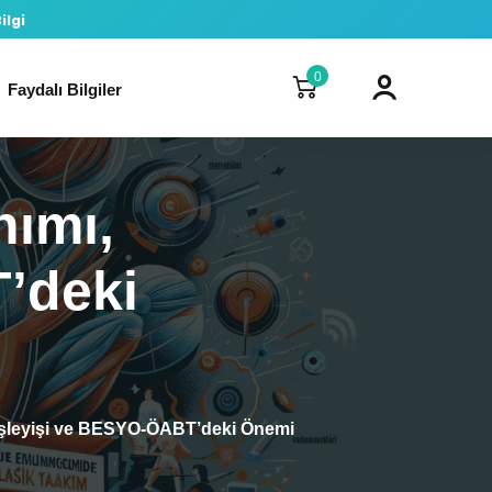
ilgi
0
Faydalı Bilgiler
nımı,
’deki
 İşleyişi ve BESYO-ÖABT’deki Önemi