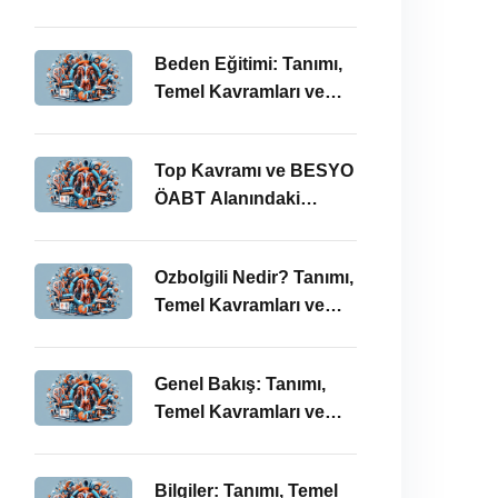
BESYO ÖABT’deki
Önemi
Beden Eğitimi: Tanımı,
Temel Kavramları ve
ÖABT’deki Yeri
Top Kavramı ve BESYO
ÖABT Alanındaki
Önemi
Ozbolgili Nedir? Tanımı,
Temel Kavramları ve
BESYO ÖABT’deki
Önemi
Genel Bakış: Tanımı,
Temel Kavramları ve
BESYO ÖABT İlişkisi
Bilgiler: Tanımı, Temel