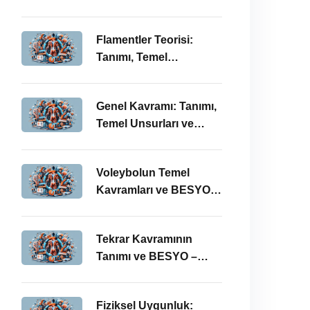
BESYO ÖABT İlişkisi
Flamentler Teorisi:
Tanımı, Temel
Kavramları ve BESYO –
ÖABT Bağlamında
Genel Kavramı: Tanımı,
Önemi
Temel Unsurları ve
BESYO-ÖABT
Bağlamındaki Önemi
Voleybolun Temel
Kavramları ve BESYO
ÖABT’deki Yeri
Tekrar Kavramının
Tanımı ve BESYO –
ÖABT Bağlamında
Önemi
Fiziksel Uygunluk: