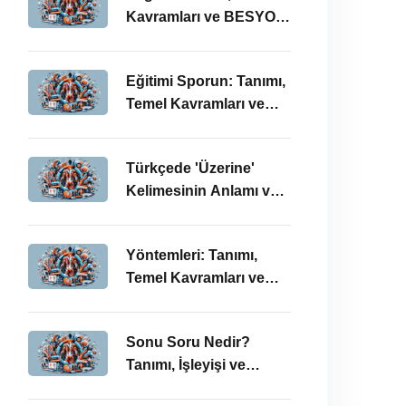
Kavramları ve BESYO
ÖABT Bağlamında
Önemi
Eğitimi Sporun: Tanımı,
Temel Kavramları ve
BESYO-ÖABT
Bağlamında
Türkçede 'Üzerine'
İncelenmesi
Kelimesinin Anlamı ve
Kullanımı: Temel
Kavramlar ve BESYO
Yöntemleri: Tanımı,
ÖABT İlişkisi
Temel Kavramları ve
BESYO ÖABT
Bağlamında İşleyişi
Sonu Soru Nedir?
Tanımı, İşleyişi ve
BESYO-ÖABT’deki