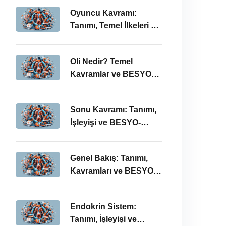
Oyuncu Kavramı:
Tanımı, Temel İlkeleri ve
BESYO ÖABT İlişkisi
Oli Nedir? Temel
Kavramlar ve BESYO
ÖABT Bağlamında
Önemi
Sonu Kavramı: Tanımı,
İşleyişi ve BESYO-
ÖABT Perspektifi
Genel Bakış: Tanımı,
Kavramları ve BESYO
ÖABT Bağlamında
İncelenmesi
Endokrin Sistem:
Tanımı, İşleyişi ve