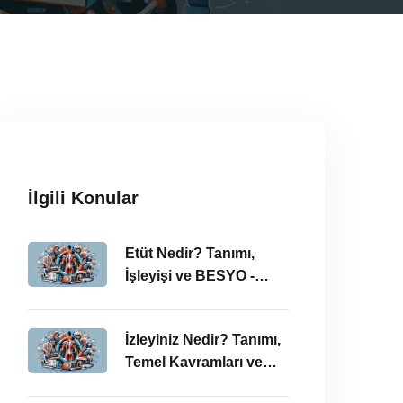
İlgili Konular
Etüt Nedir? Tanımı,
İşleyişi ve BESYO -
ÖABT Bağlamında
İncelenmesi
İzleyiniz Nedir? Tanımı,
Temel Kavramları ve
ÖABT’deki Önemi