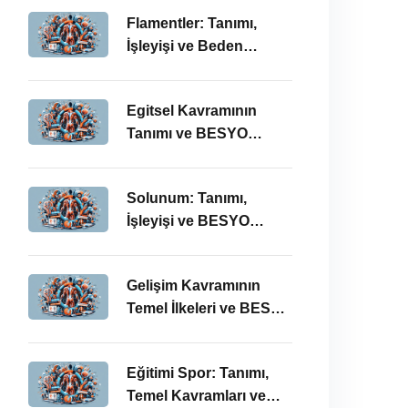
Önemi
Flamentler: Tanımı,
İşleyişi ve Beden
Eğitimi Öğretmenliği
Perspektifi
Egitsel Kavramının
Tanımı ve BESYO
ÖABT’deki Önemi
Solunum: Tanımı,
İşleyişi ve BESYO
ÖABT’deki Önemi
Gelişim Kavramının
Temel İlkeleri ve BESYO
ÖABT’deki Yeri
Eğitimi Spor: Tanımı,
Temel Kavramları ve