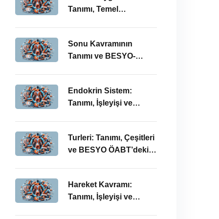
Tanımı, Temel
Kavramları ve BESYO-
ÖABT Bağlamında
Sonu Kavramının
Önemi
Tanımı ve BESYO-
ÖABT Alanındaki
Önemi
Endokrin Sistem:
Tanımı, İşleyişi ve
BESYO ÖABT’deki
Önemi
Turleri: Tanımı, Çeşitleri
ve BESYO ÖABT’deki
Önemi
Hareket Kavramı:
Tanımı, İşleyişi ve
BESYO-ÖABT