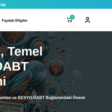
ilgi
0
Faydalı Bilgiler
, Temel
-ÖABT
i
vramları ve BESYO-ÖABT Bağlamındaki Önemi