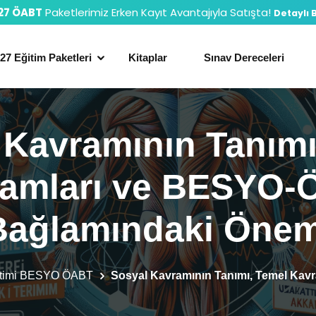
27 ÖABT
Paketlerimiz Erken Kayıt Avantajıyla Satışta!
Detaylı B
27 Eğitim Paketleri
Kitaplar
Sınav Dereceleri
 Kavramının Tanımı
amları ve BESYO
Bağlamındaki Önem
itimi BESYO ÖABT
Sosyal Kavramının Tanımı, Temel Ka