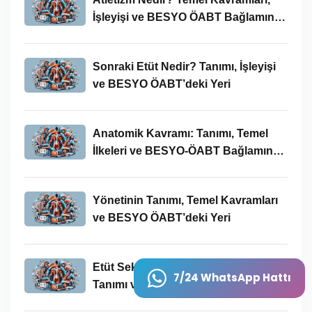
İşleyişi ve BESYO ÖABT Bağlamında
Önemi
Sonraki Etüt Nedir? Tanımı, İşleyişi
ve BESYO ÖABT’deki Yeri
Anatomik Kavramı: Tanımı, Temel
İlkeleri ve BESYO-ÖABT Bağlamında
Önemi
Yönetinin Tanımı, Temel Kavramları
ve BESYO ÖABT’deki Yeri
Etüt Sekmesinden Konusunun
7/24 WhatsApp Hattı
Tanımı ve BESYO-ÖABT’deki Önemi