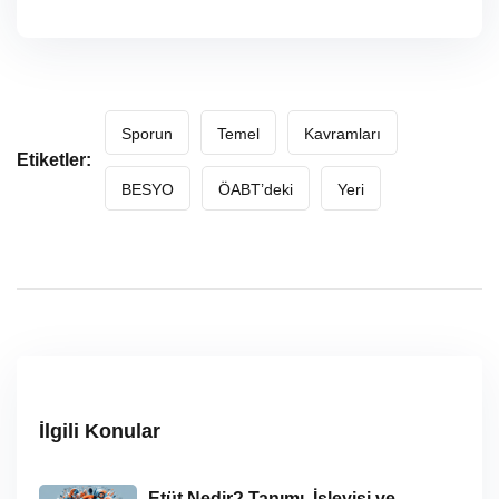
Sporun
Temel
Kavramları
Etiketler:
BESYO
ÖABT’deki
Yeri
İlgili Konular
Etüt Nedir? Tanımı, İşleyişi ve