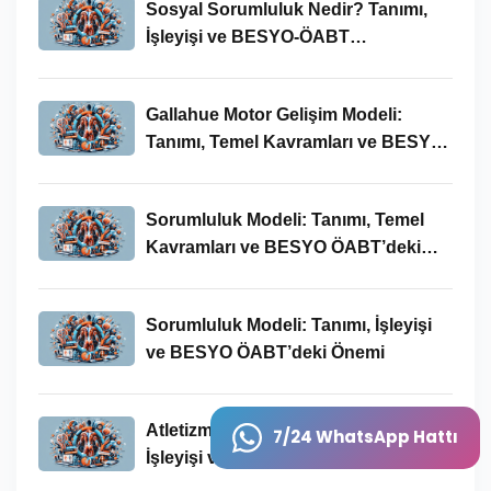
Sosyal Sorumluluk Nedir? Tanımı,
İşleyişi ve BESYO-ÖABT
Bağlamında Önemi
Gallahue Motor Gelişim Modeli:
Tanımı, Temel Kavramları ve BESYO-
ÖABT Bağlamındaki Önemi
Sorumluluk Modeli: Tanımı, Temel
Kavramları ve BESYO ÖABT’deki
Yeri
Sorumluluk Modeli: Tanımı, İşleyişi
ve BESYO ÖABT’deki Önemi
Atletizm Nedir? Temel Kavramları,
7/24 WhatsApp Hattı
İşleyişi ve BESYO ÖABT Bağlamında
Önemi