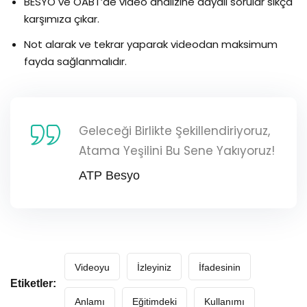
BESYO ve ÖABT’de video analizine dayalı sorular sıkça
karşımıza çıkar.
Not alarak ve tekrar yaparak videodan maksimum
fayda sağlanmalıdır.
Geleceği Birlikte Şekillendiriyoruz,
Atama Yeşilini Bu Sene Yakıyoruz!
ATP Besyo
Videoyu
İzleyiniz
İfadesinin
Etiketler:
Anlamı
Eğitimdeki
Kullanımı