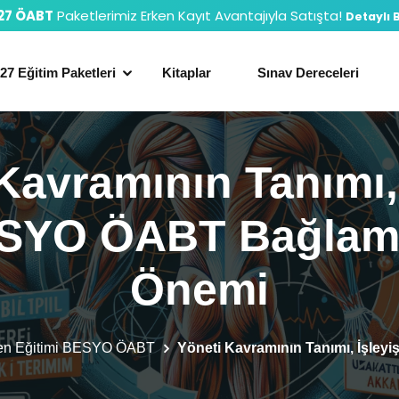
27 ÖABT
Paketlerimiz Erken Kayıt Avantajıyla Satışta!
Detaylı B
27 Eğitim Paketleri
Kitaplar
Sınav Dereceleri
Kavramının Tanımı, 
SYO ÖABT Bağlam
Önemi
en Eğitimi BESYO ÖABT
Yöneti Kavramının Tanımı, İşle