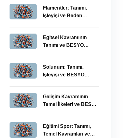
Önemi
Flamentler: Tanımı,
İşleyişi ve Beden
Eğitimi Öğretmenliği
Perspektifi
Egitsel Kavramının
Tanımı ve BESYO
ÖABT’deki Önemi
Solunum: Tanımı,
İşleyişi ve BESYO
ÖABT’deki Önemi
Gelişim Kavramının
Temel İlkeleri ve BESYO
ÖABT’deki Yeri
Eğitimi Spor: Tanımı,
Temel Kavramları ve