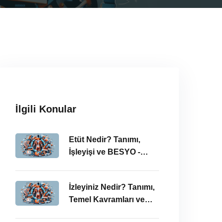
İlgili Konular
Etüt Nedir? Tanımı,
İşleyişi ve BESYO -
ÖABT Bağlamında
İncelenmesi
İzleyiniz Nedir? Tanımı,
Temel Kavramları ve
ÖABT’deki Önemi