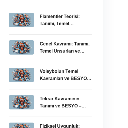
BESYO ÖABT İlişkisi
Flamentler Teorisi:
Tanımı, Temel
Kavramları ve BESYO –
ÖABT Bağlamında
Genel Kavramı: Tanımı,
Önemi
Temel Unsurları ve
BESYO-ÖABT
Bağlamındaki Önemi
Voleybolun Temel
Kavramları ve BESYO
ÖABT’deki Yeri
Tekrar Kavramının
Tanımı ve BESYO –
ÖABT Bağlamında
Önemi
Fiziksel Uygunluk: