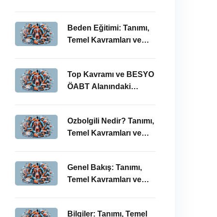
BESYO ÖABT’deki
Önemi
Beden Eğitimi: Tanımı,
Temel Kavramları ve
ÖABT’deki Yeri
Top Kavramı ve BESYO
ÖABT Alanındaki
Önemi
Ozbolgili Nedir? Tanımı,
Temel Kavramları ve
BESYO ÖABT’deki
Önemi
Genel Bakış: Tanımı,
Temel Kavramları ve
BESYO ÖABT İlişkisi
Bilgiler: Tanımı, Temel