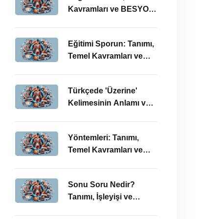
Kavramları ve BESYO
ÖABT Bağlamında
Önemi
Eğitimi Sporun: Tanımı,
Temel Kavramları ve
BESYO-ÖABT
Bağlamında
Türkçede 'Üzerine'
İncelenmesi
Kelimesinin Anlamı ve
Kullanımı: Temel
Kavramlar ve BESYO
Yöntemleri: Tanımı,
ÖABT İlişkisi
Temel Kavramları ve
BESYO ÖABT
Bağlamında İşleyişi
Sonu Soru Nedir?
Tanımı, İşleyişi ve
BESYO-ÖABT’deki