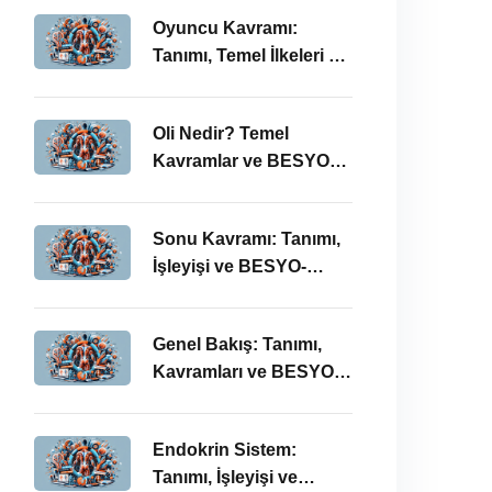
Oyuncu Kavramı:
Tanımı, Temel İlkeleri ve
BESYO ÖABT İlişkisi
Oli Nedir? Temel
Kavramlar ve BESYO
ÖABT Bağlamında
Önemi
Sonu Kavramı: Tanımı,
İşleyişi ve BESYO-
ÖABT Perspektifi
Genel Bakış: Tanımı,
Kavramları ve BESYO
ÖABT Bağlamında
İncelenmesi
Endokrin Sistem:
Tanımı, İşleyişi ve