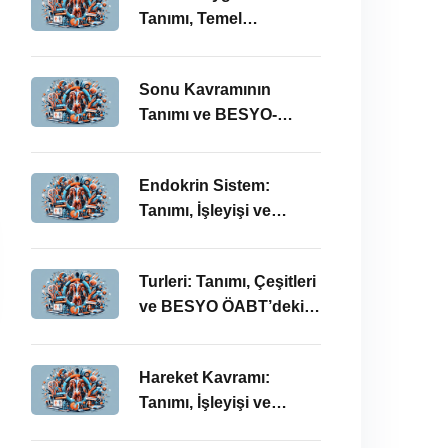
Tanımı, Temel
Kavramları ve BESYO-
ÖABT Bağlamında
Sonu Kavramının
Önemi
Tanımı ve BESYO-
ÖABT Alanındaki
Önemi
Endokrin Sistem:
Tanımı, İşleyişi ve
BESYO ÖABT’deki
Önemi
Turleri: Tanımı, Çeşitleri
ve BESYO ÖABT’deki
Önemi
Hareket Kavramı:
Tanımı, İşleyişi ve
BESYO-ÖABT