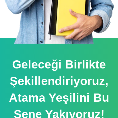
Geleceği Birlikte
Şekillendiriyoruz,
Atama Yeşilini Bu
Sene Yakıyoruz!