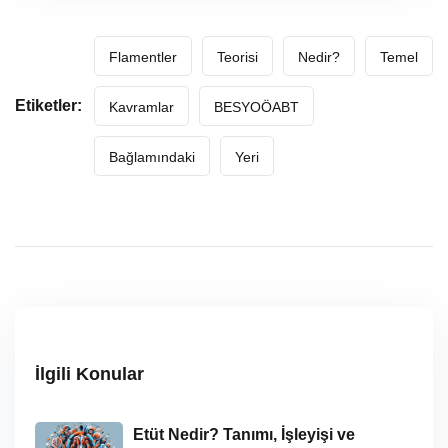
Flamentler
Teorisi
Nedir?
Temel
Etiketler:
Kavramlar
BESYOÖABT
Bağlamındaki
Yeri
İlgili Konular
Etüt Nedir? Tanımı, İşleyişi ve