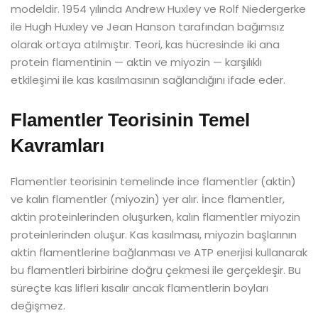
modeldir. 1954 yılında Andrew Huxley ve Rolf Niedergerke
ile Hugh Huxley ve Jean Hanson tarafından bağımsız
olarak ortaya atılmıştır. Teori, kas hücresinde iki ana
protein flamentinin — aktin ve miyozin — karşılıklı
etkileşimi ile kas kasılmasının sağlandığını ifade eder.
Flamentler Teorisinin Temel
Kavramları
Flamentler teorisinin temelinde ince flamentler (aktin)
ve kalın flamentler (miyozin) yer alır. İnce flamentler,
aktin proteinlerinden oluşurken, kalın flamentler miyozin
proteinlerinden oluşur. Kas kasılması, miyozin başlarının
aktin flamentlerine bağlanması ve ATP enerjisi kullanarak
bu flamentleri birbirine doğru çekmesi ile gerçekleşir. Bu
süreçte kas lifleri kısalır ancak flamentlerin boyları
değişmez.