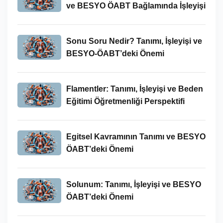
ve BESYO ÖABT Bağlamında İşleyişi
Sonu Soru Nedir? Tanımı, İşleyişi ve
BESYO-ÖABT’deki Önemi
Flamentler: Tanımı, İşleyişi ve Beden
Eğitimi Öğretmenliği Perspektifi
Egitsel Kavramının Tanımı ve BESYO
ÖABT’deki Önemi
Solunum: Tanımı, İşleyişi ve BESYO
ÖABT’deki Önemi