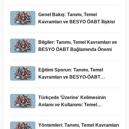
Önemi
Genel Bakış: Tanımı, Temel
Kavramları ve BESYO ÖABT İlişkisi
Bilgiler: Tanımı, Temel Kavramları ve
BESYO ÖABT Bağlamında Önemi
Eğitimi Sporun: Tanımı, Temel
Kavramları ve BESYO-ÖABT
Bağlamında İncelenmesi
Türkçede 'Üzerine' Kelimesinin
Anlamı ve Kullanımı: Temel
Kavramlar ve BESYO ÖABT İlişkisi
Yöntemleri: Tanımı, Temel Kavramları