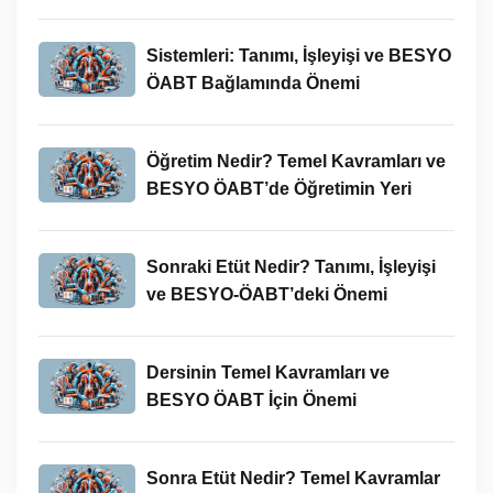
Sistemleri: Tanımı, İşleyişi ve BESYO
ÖABT Bağlamında Önemi
Öğretim Nedir? Temel Kavramları ve
BESYO ÖABT’de Öğretimin Yeri
Sonraki Etüt Nedir? Tanımı, İşleyişi
ve BESYO-ÖABT’deki Önemi
Dersinin Temel Kavramları ve
BESYO ÖABT İçin Önemi
Sonra Etüt Nedir? Temel Kavramlar