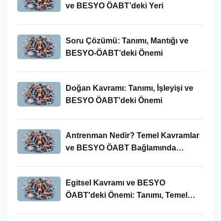
ve BESYO ÖABT’deki Yeri
Soru Çözümü: Tanımı, Mantığı ve
BESYO-ÖABT’deki Önemi
Doğan Kavramı: Tanımı, İşleyişi ve
BESYO ÖABT’deki Önemi
Antrenman Nedir? Temel Kavramlar
ve BESYO ÖABT Bağlamında
İncelenmesi
Egitsel Kavramı ve BESYO
ÖABT'deki Önemi: Tanımı, Temel
Kavramları ve Uygulamaları