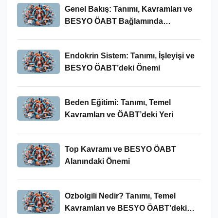
Genel Bakış: Tanımı, Kavramları ve
BESYO ÖABT Bağlamında
İncelenmesi
Endokrin Sistem: Tanımı, İşleyişi ve
BESYO ÖABT’deki Önemi
Beden Eğitimi: Tanımı, Temel
Kavramları ve ÖABT’deki Yeri
Top Kavramı ve BESYO ÖABT
Alanındaki Önemi
Ozbolgili Nedir? Tanımı, Temel
Kavramları ve BESYO ÖABT’deki