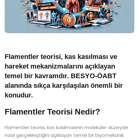
Flamentler teorisi, kas kasılması ve
hareket mekanizmalarını açıklayan
temel bir kavramdır. BESYO-ÖABT
alanında sıkça karşılaşılan önemli bir
konudur.
Flamentler Teorisi Nedir?
Flamentler teorisi, kas kasılmasının moleküler düzeyde
nasıl gerçekleştiğini açıklayan temel bir biyomekanik