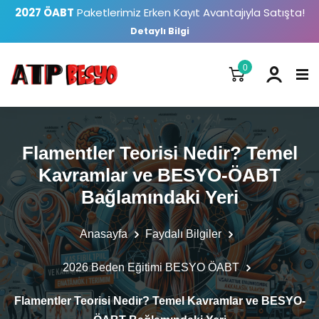
2027 ÖABT
Paketlerimiz Erken Kayıt Avantajıyla Satışta!
Detaylı Bilgi
0
Flamentler Teorisi Nedir? Temel
Kavramlar ve BESYO-ÖABT
Bağlamındaki Yeri
Anasayfa
Faydalı Bilgiler
2026 Beden Eğitimi BESYO ÖABT
Flamentler Teorisi Nedir? Temel Kavramlar ve BESYO-