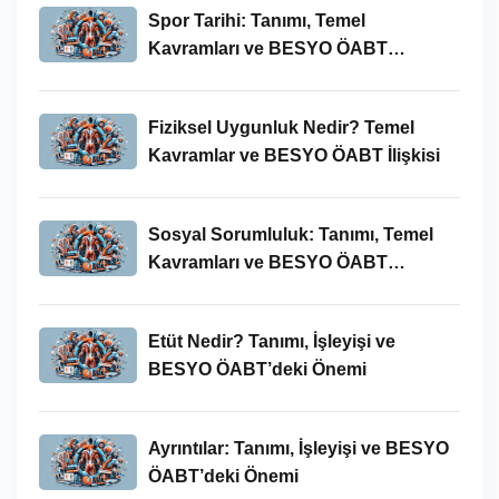
Spor Tarihi: Tanımı, Temel
Kavramları ve BESYO ÖABT
Bağlamında Önemi
Fiziksel Uygunluk Nedir? Temel
Kavramlar ve BESYO ÖABT İlişkisi
Sosyal Sorumluluk: Tanımı, Temel
Kavramları ve BESYO ÖABT
Bağlamında Önemi
Etüt Nedir? Tanımı, İşleyişi ve
BESYO ÖABT’deki Önemi
Ayrıntılar: Tanımı, İşleyişi ve BESYO
ÖABT’deki Önemi