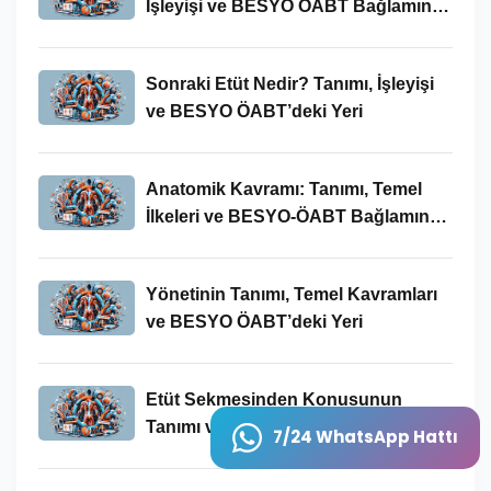
İşleyişi ve BESYO ÖABT Bağlamında
Önemi
Sonraki Etüt Nedir? Tanımı, İşleyişi
ve BESYO ÖABT’deki Yeri
Anatomik Kavramı: Tanımı, Temel
İlkeleri ve BESYO-ÖABT Bağlamında
Önemi
Yönetinin Tanımı, Temel Kavramları
ve BESYO ÖABT’deki Yeri
Etüt Sekmesinden Konusunun
Tanımı ve BESYO-ÖABT’deki Önemi
7/24 WhatsApp Hattı