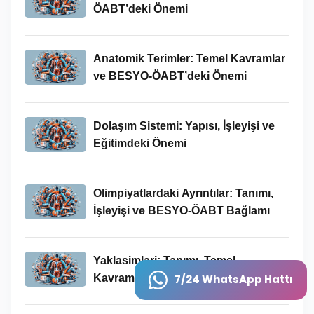
ÖABT’deki Önemi
Anatomik Terimler: Temel Kavramlar
ve BESYO-ÖABT’deki Önemi
Dolaşım Sistemi: Yapısı, İşleyişi ve
Eğitimdeki Önemi
Olimpiyatlardaki Ayrıntılar: Tanımı,
İşleyişi ve BESYO-ÖABT Bağlamı
Yaklasimlari: Tanımı, Temel
Kavramları ve BESYO ÖABT
7/24 WhatsApp Hattı
Bağlamında Önemi