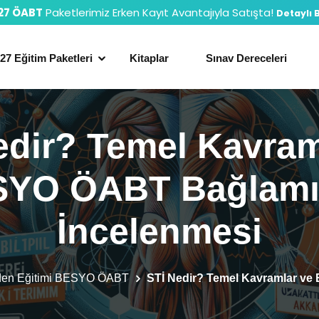
27 ÖABT
Paketlerimiz Erken Kayıt Avantajıyla Satışta!
Detaylı B
27 Eğitim Paketleri
Kitaplar
Sınav Dereceleri
edir? Temel Kavram
YO ÖABT Bağlam
İncelenmesi
den Eğitimi BESYO ÖABT
STİ Nedir? Temel Kavramlar v