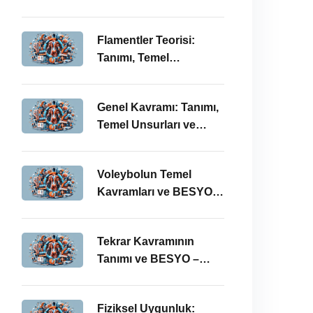
BESYO ÖABT İlişkisi
Flamentler Teorisi:
Tanımı, Temel
Kavramları ve BESYO –
ÖABT Bağlamında
Genel Kavramı: Tanımı,
Önemi
Temel Unsurları ve
BESYO-ÖABT
Bağlamındaki Önemi
Voleybolun Temel
Kavramları ve BESYO
ÖABT’deki Yeri
Tekrar Kavramının
Tanımı ve BESYO –
ÖABT Bağlamında
Önemi
Fiziksel Uygunluk: