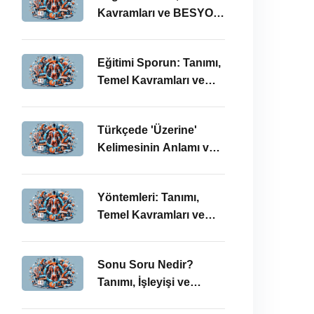
Kavramları ve BESYO
ÖABT Bağlamında
Önemi
Eğitimi Sporun: Tanımı,
Temel Kavramları ve
BESYO-ÖABT
Bağlamında
Türkçede 'Üzerine'
İncelenmesi
Kelimesinin Anlamı ve
Kullanımı: Temel
Kavramlar ve BESYO
Yöntemleri: Tanımı,
ÖABT İlişkisi
Temel Kavramları ve
BESYO ÖABT
Bağlamında İşleyişi
Sonu Soru Nedir?
Tanımı, İşleyişi ve
BESYO-ÖABT’deki