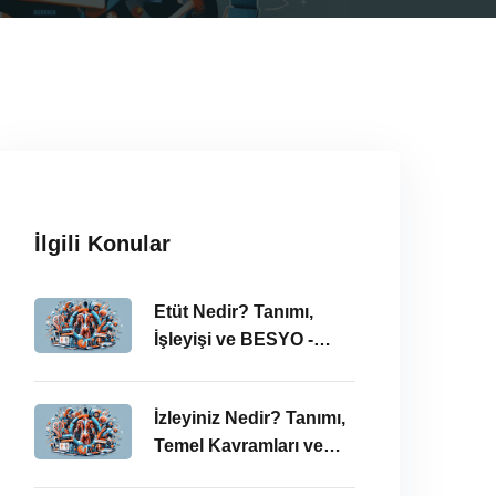
İlgili Konular
Etüt Nedir? Tanımı,
İşleyişi ve BESYO -
ÖABT Bağlamında
İncelenmesi
İzleyiniz Nedir? Tanımı,
Temel Kavramları ve
ÖABT’deki Önemi