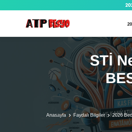
20
20
STİ N
BES
Anasayfa
Faydalı Bilgiler
2026 Be