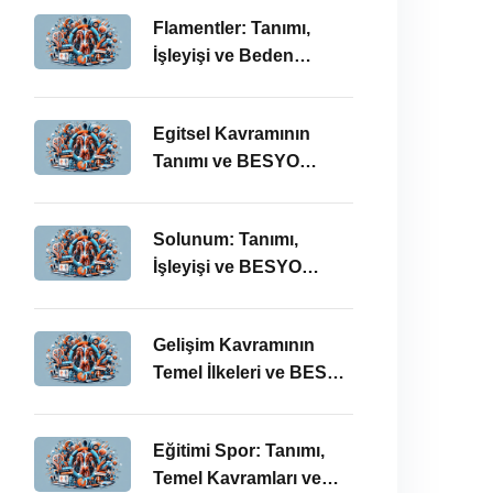
Önemi
Flamentler: Tanımı,
İşleyişi ve Beden
Eğitimi Öğretmenliği
Perspektifi
Egitsel Kavramının
Tanımı ve BESYO
ÖABT’deki Önemi
Solunum: Tanımı,
İşleyişi ve BESYO
ÖABT’deki Önemi
Gelişim Kavramının
Temel İlkeleri ve BESYO
ÖABT’deki Yeri
Eğitimi Spor: Tanımı,
Temel Kavramları ve