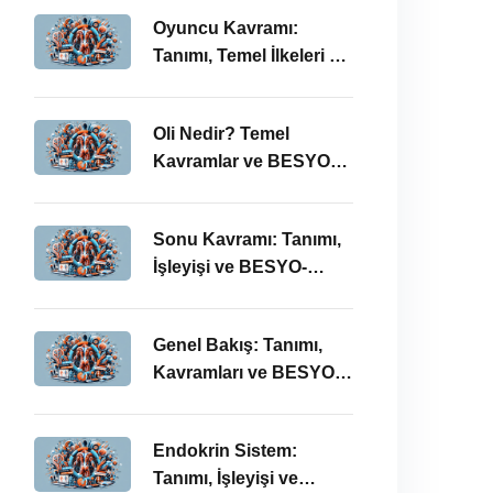
Oyuncu Kavramı:
Tanımı, Temel İlkeleri ve
BESYO ÖABT İlişkisi
Oli Nedir? Temel
Kavramlar ve BESYO
ÖABT Bağlamında
Önemi
Sonu Kavramı: Tanımı,
İşleyişi ve BESYO-
ÖABT Perspektifi
Genel Bakış: Tanımı,
Kavramları ve BESYO
ÖABT Bağlamında
İncelenmesi
Endokrin Sistem:
Tanımı, İşleyişi ve