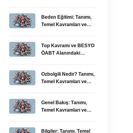
BESYO ÖABT’deki
Önemi
Beden Eğitimi: Tanımı,
Temel Kavramları ve
ÖABT’deki Yeri
Top Kavramı ve BESYO
ÖABT Alanındaki
Önemi
Ozbolgili Nedir? Tanımı,
Temel Kavramları ve
BESYO ÖABT’deki
Önemi
Genel Bakış: Tanımı,
Temel Kavramları ve
BESYO ÖABT İlişkisi
Bilgiler: Tanımı, Temel