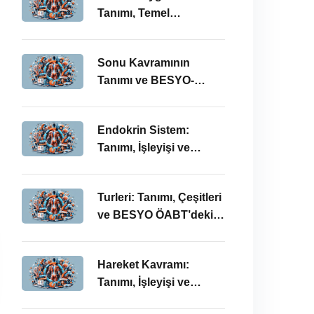
Tanımı, Temel
Kavramları ve BESYO-
ÖABT Bağlamında
Sonu Kavramının
Önemi
Tanımı ve BESYO-
ÖABT Alanındaki
Önemi
Endokrin Sistem:
Tanımı, İşleyişi ve
BESYO ÖABT’deki
Önemi
Turleri: Tanımı, Çeşitleri
ve BESYO ÖABT’deki
Önemi
Hareket Kavramı:
Tanımı, İşleyişi ve
BESYO-ÖABT