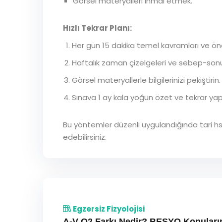
Görsel materyalleri ihmal etmek.
Hızlı Tekrar Planı:
Her gün 15 dakika temel kavramları ve öne
Haftalık zaman çizelgeleri ve sebep-sonuç
Görsel materyallerle bilgilerinizi pekiştirin.
Sınava 1 ay kala yoğun özet ve tekrar yapar
Bu yöntemler düzenli uygulandığında tari hse
edebilirsiniz.
Egzersiz Fizyolojisi
A-V O2 Farkı Nedir? BESYO Konuları