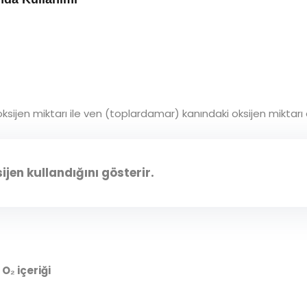
sijen miktarı ile ven (toplardamar) kanındaki oksijen miktarı a
jen kullandığını gösterir.
 O₂ içeriği