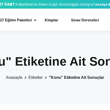
27 ÖABT
Paketlerimiz Erken Kayıt Avantajıyla Satışta!
Detaylı B
27 Eğitim Paketleri
Kitaplar
Sınav Dereceleri
" Etiketine Ait So
Anasayfa
Etiketler
"Konu" Etiketine Ait Sonuçlar