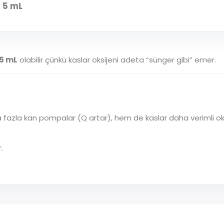
= 5 mL
15 mL
olabilir çünkü kaslar oksijeni adeta “sünger gibi” emer.
fazla kan pompalar (Q artar), hem de kaslar daha verimli oks
.