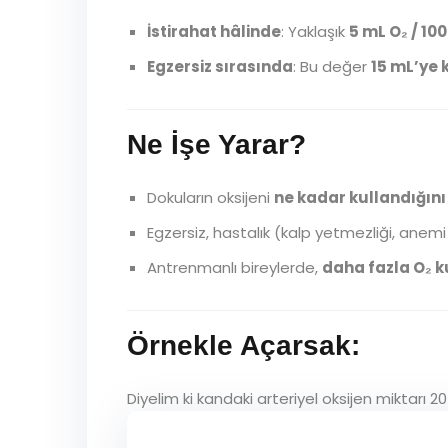
İstirahat hâlinde
: Yaklaşık
5 mL O₂ / 10
Egzersiz sırasında
: Bu değer
15 mL’ye 
Ne İşe Yarar?
Dokuların oksijeni
ne kadar kullandığını
Egzersiz, hastalık (kalp yetmezliği, anemi
Antrenmanlı bireylerde,
daha fazla O₂ ku
Örnekle Açarsak:
Diyelim ki kandaki arteriyel oksijen miktarı 