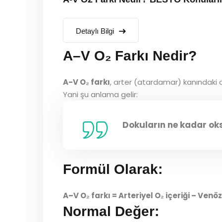
Detaylı Bilgi
A–V O₂ Farkı Nedir?
A-V O₂ farkı
, arter (atardamar) kanındaki ok
Yani şu anlama gelir:
Dokuların ne kadar oksi
Formül Olarak:
A–V O₂ farkı = Arteriyel O₂ içeriği – Venöz
Normal Değer: