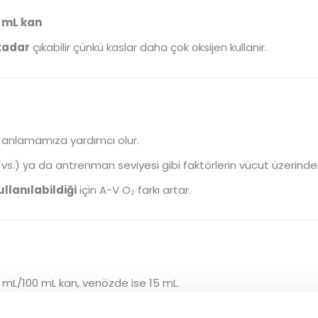
0 mL kan
kadar
çıkabilir çünkü kaslar daha çok oksijen kullanır.
anlamamıza yardımcı olur.
 vs.) ya da antrenman seviyesi gibi faktörlerin vücut üzerindeki
llanılabildiği
için A-V O₂ farkı artar.
20 mL/100 mL kan, venözde ise 15 mL.