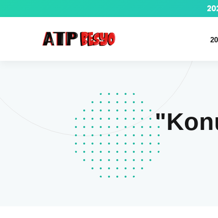
20
20
"Konu