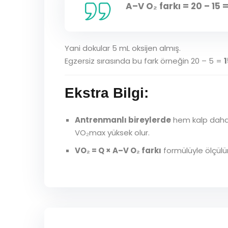
A–V O₂ farkı = 20 – 15 
Yani dokular 5 mL oksijen almış.
Egzersiz sırasında bu fark örneğin 20 – 5 =
Ekstra Bilgi:
Antrenmanlı bireylerde
hem kalp daha 
VO₂max yüksek olur.
VO₂ = Q × A–V O₂ farkı
formülüyle ölçülür