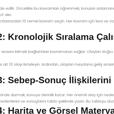
de edilir. Öncelikle bu kavramları öğrenmek, konuları anlamanızı
t alın.
otlarınızdan 10 temel kavram seçin. Her kavram için kısa ve öz
 2: Kronolojik Sıralama Çal
ih sırasını bilmek bağlantıları kavramanızı sağlar. Olayları doğr
ait 10 olayı listeleyin. Ardından, olayları meydana geliş sıras
 3: Sebep-Sonuç İlişkilerin
rinde durmak, konuya derinlik katar. Her önemli olay için nedenle
nedenlerini ve sonuçlarını tablo şeklinde yazın. Bu tabloyu düz
 4: Harita ve Görsel Matery