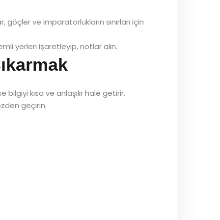
 göçler ve imparatorlukların sınırları için
i yerleri işaretleyip, notlar alın.
 Çıkarmak
ilgiyi kısa ve anlaşılır hale getirir.
özden geçirin.