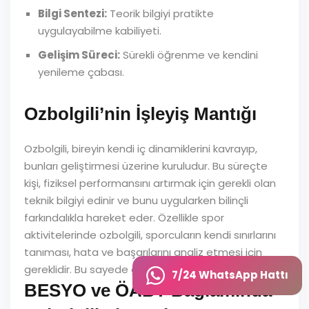
Bilgi Sentezi:
Teorik bilgiyi pratikte
uygulayabilme kabiliyeti.
Gelişim Süreci:
Sürekli öğrenme ve kendini
yenileme çabası.
Ozbolgili’nin İşleyiş Mantığı
Ozbolgili, bireyin kendi iç dinamiklerini kavrayıp,
bunları geliştirmesi üzerine kuruludur. Bu süreçte
kişi, fiziksel performansını artırmak için gerekli olan
teknik bilgiyi edinir ve bunu uygularken bilinçli
farkındalıkla hareket eder. Özellikle spor
aktivitelerinde ozbolgili, sporcuların kendi sınırlarını
tanıması, hata ve başarılarını analiz etmesi için
gereklidir. Bu sayede gelişim sürekli ve planlı olur.
7/24 WhatsApp Hattı
BESYO ve ÖABT Bağlamında