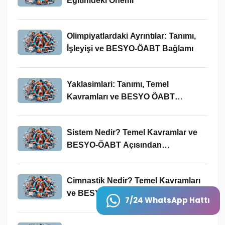
Eğitimdeki Önemi
Olimpiyatlardaki Ayrıntılar: Tanımı,
İşleyişi ve BESYO-ÖABT Bağlamı
Yaklasimlari: Tanımı, Temel
Kavramları ve BESYO ÖABT
Bağlamında Önemi
Sistem Nedir? Temel Kavramlar ve
BESYO-ÖABT Açısından
İncelenmesi
Cimnastik Nedir? Temel Kavramları
ve BESYO ÖABT'deki Yeri
7/24 WhatsApp Hattı