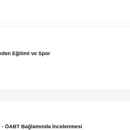
den Eğitimi ve Spor
YO - ÖABT Bağlamında İncelenmesi