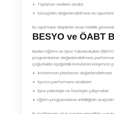
Toplanan verilerin analizi
Sonuçların değerlendirilmesi ve raporlan
Bu aşamalar disiplinler arası farklılık göste
BESYO ve ÖABT Ba
Beden Eğitimi ve Spor Yüksekokulları (BESYO
programlarının değerlendirilmesi, performan
çoğunlukla aşağıdaki konularda karşımıza çı
Antrenman planlarının değerlendirilmesi
Sporcu performans analizleri
Spor psikolojisi ve fizyolojisi çalışmaları
Eğitim programlarının etkililiğinin araştırıl
Bu bağlamda, etüt soruları genellikle uygulam