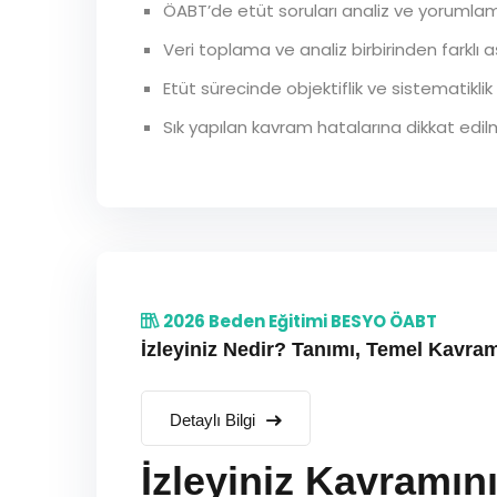
ÖABT’de etüt soruları analiz ve yorumlam
Veri toplama ve analiz birbirinden farklı 
Etüt sürecinde objektiflik ve sistematiklik 
Sık yapılan kavram hatalarına dikkat edilm
2026 Beden Eğitimi BESYO ÖABT
İzleyiniz Nedir? Tanımı, Temel Kavra
Detaylı Bilgi
İzleyiniz Kavramın