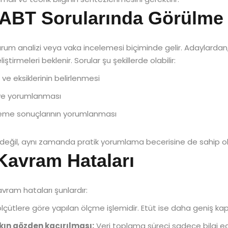
ABT Sorularında Görülme 
r durum analizi veya vaka incelemesi biçiminde gelir. Adaylardan, 
tirmeleri beklenir. Sorular şu şekillerde olabilir:
e eksiklerinin belirlenmesi
 ve yorumlanması
eleme sonuçlarının yorumlanması
 değil, aynı zamanda pratik yorumlama becerisine de sahip ol
 Kavram Hataları
vram hataları şunlardır:
 ölçütlere göre yapılan ölçme işlemidir. Etüt ise daha geniş kap
rkın gözden kaçırılması:
Veri toplama süreci sadece bilgi edi