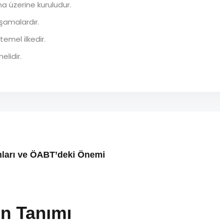
a üzerine kuruludur.
aşamalardır.
temel ilkedir.
elidir.
mları ve ÖABT’deki Önemi
ın Tanımı