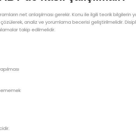
ların net anlaşılması gerekir. Konu ile ilgili teorik bilgilerin 
 çözülerek, analiz ve yorumlama becerisi geliştirilmelidir. Disi
ulamalar takip edilmelidir.
yapılması
 edememek
idir.