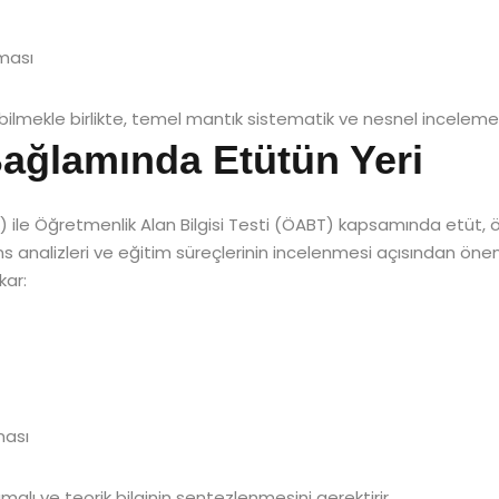
ması
rebilmekle birlikte, temel mantık sistematik ve nesnel inceleme
ğlamında Etütün Yeri
) ile Öğretmenlik Alan Bilgisi Testi (ÖABT) kapsamında etüt, ö
s analizleri ve eğitim süreçlerinin incelenmesi açısından öne
kar:
ması
alı ve teorik bilginin sentezlenmesini gerektirir.