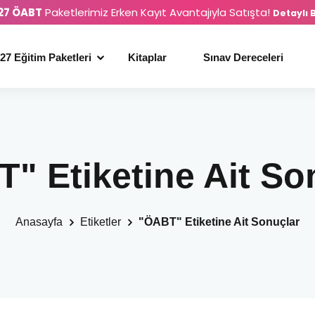
27 ÖABT
Paketlerimiz Erken Kayıt Avantajıyla Satışta!
Detaylı B
27 Eğitim Paketleri
Kitaplar
Sınav Dereceleri
" Etiketine Ait So
Anasayfa
Etiketler
"ÖABT" Etiketine Ait Sonuçlar