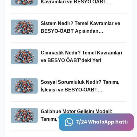
Kavramları ve BESYO ÖABT
Bağlamında Önemi
Sistem Nedir? Temel Kavramlar ve
BESYO-ÖABT Açısından
İncelenmesi
Cimnastik Nedir? Temel Kavramları
ve BESYO ÖABT'deki Yeri
Sosyal Sorumluluk Nedir? Tanımı,
İşleyişi ve BESYO-ÖABT
Bağlamında Önemi
Gallahue Motor Gelişim Modeli:
Tanımı, Temel Kavramları ve BESYO-
7/24 WhatsApp Hattı
ÖABT Bağlamındaki Önemi